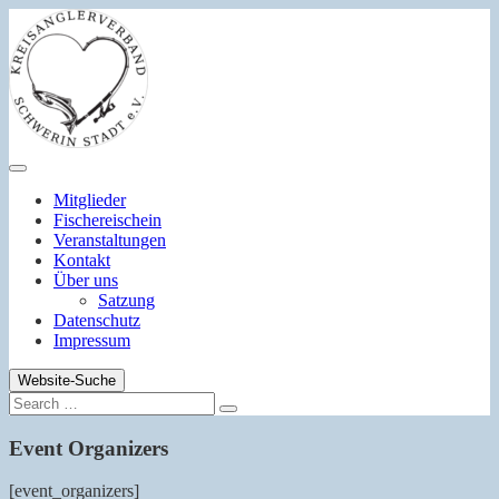
Zum
Inhalt
springen
Mitglieder
Fischereischein
Veranstaltungen
Kontakt
Über uns
Satzung
Datenschutz
Impressum
Website-Suche
Search
Search
for:
Event Organizers
[event_organizers]