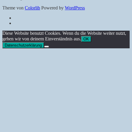
Theme von
Colorlib
Powered by
WordPress
Datenschutz
Impressum
Back
Diese Website benutzt Cookies. Wenn du die Website weiter nutzt,
to
gehen wir von deinem Einverständnis aus.
OK
top
Datenschutzerklärung