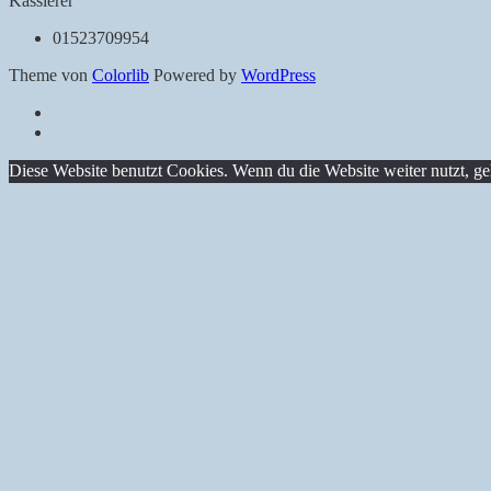
Kassierer
01523709954
Theme von
Colorlib
Powered by
WordPress
Datenschutz
Impressum
Back
Diese Website benutzt Cookies. Wenn du die Website weiter nutzt, g
to
top