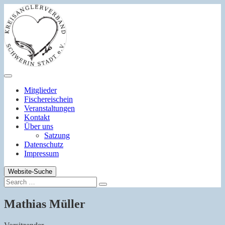
Zum
Inhalt
springen
Mitglieder
Fischereischein
Veranstaltungen
Kontakt
Über uns
Satzung
Datenschutz
Impressum
Website-Suche
Search
Search
for:
Mathias Müller