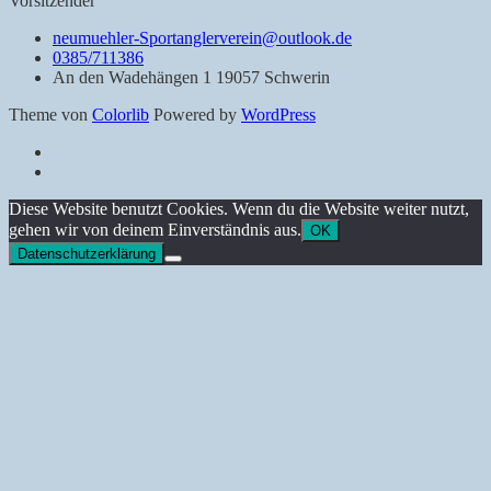
Vorsitzender
neumuehler-Sportanglerverein@outlook.de
0385/711386
An den Wadehängen 1 19057 Schwerin
Theme von
Colorlib
Powered by
WordPress
Datenschutz
Impressum
Back
Diese Website benutzt Cookies. Wenn du die Website weiter nutzt,
to
gehen wir von deinem Einverständnis aus.
OK
top
Datenschutzerklärung