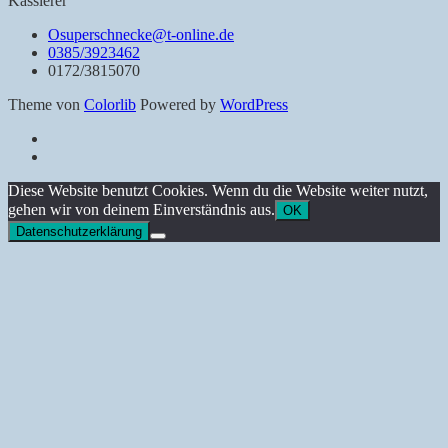
Kassierer
Osuperschnecke@t-online.de
0385/3923462
0172/3815070
Theme von
Colorlib
Powered by
WordPress
Datenschutz
Impressum
Back
Diese Website benutzt Cookies. Wenn du die Website weiter nutzt,
to
gehen wir von deinem Einverständnis aus.
OK
top
Datenschutzerklärung