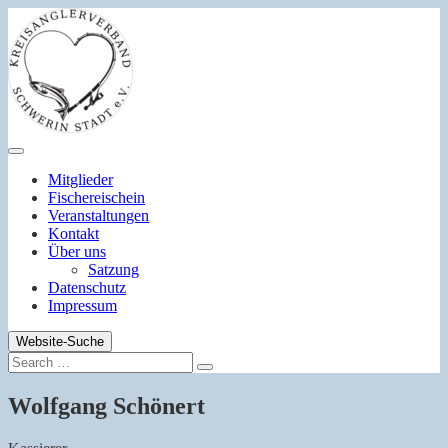
Zum
Inhalt
springen
Mitglieder
Fischereischein
Veranstaltungen
Kontakt
Über uns
Satzung
Datenschutz
Impressum
Website-Suche
Search
Search
for:
Wolfgang Schönert